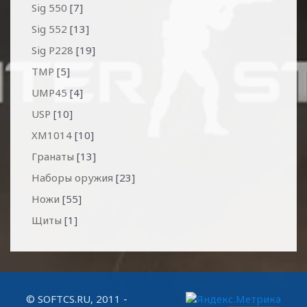
Sig 550
[7]
Sig 552
[13]
Sig P228
[19]
TMP
[5]
UMP45
[4]
USP
[10]
XM1014
[10]
Гранаты
[13]
Наборы оружия
[23]
Ножи
[55]
Щиты
[1]
© SOFTCS.RU, 2011 -