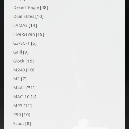
Desert Eagle
[48]
Dual Elites
[10]
FAMAS
[14]
Five-Seven
[19]
G3/SG-1
[6]
Galil
[9]
Glock
[15]
M249
[10]
M3
[7]
M4A1
[51]
MAC-10
[4]
MP5
[11]
P90
[10]
Scout
[8]