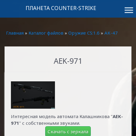
ПЛАНЕТА COUNTER-STRIKE
menu
Главная
»
Каталог файлов
»
Оружие CS:1.6
»
AK-47
AEK-971
Интересная модель автомата Калашникова "
AEK-
971
" с собственными звуками.
Скачать с зеркала