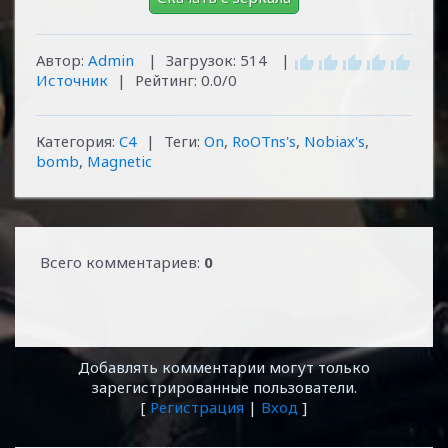
Автор
:
Admin
|
Загрузок:
514
|
Источник
|
Рейтинг:
0.0
/
0
Категория:
C4
|
Теги:
On
,
RoOTns's
,
Nobiax's
,
bomb
,
Magnetic
Всего комментариев:
0
Добавлять комментарии могут только
зарегистрированные пользователи.
[
Регистрация
|
Вход
]