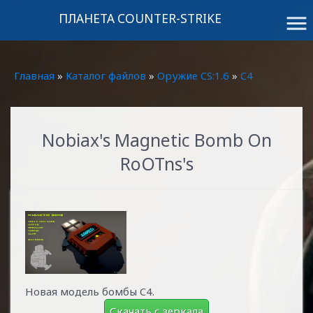
ПЛАНЕТА COUNTER-STRIKE
menu
Главная
»
Каталог файлов
»
Оружие CS:1.6
»
C4
Nobiax's Magnetic Bomb On
RoOTns's
Новая модель бомбы C4.
Скачать с зеркала