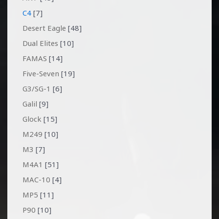
C4
[7]
Desert Eagle
[48]
Dual Elites
[10]
FAMAS
[14]
Five-Seven
[19]
G3/SG-1
[6]
Galil
[9]
Glock
[15]
M249
[10]
M3
[7]
M4A1
[51]
MAC-10
[4]
MP5
[11]
P90
[10]