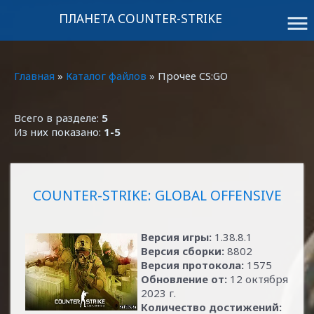
ПЛАНЕТА COUNTER-STRIKE
menu
Главная
»
Каталог файлов
» Прочее CS:GO
Всего в разделе:
5
Из них показано:
1-5
COUNTER-STRIKE: GLOBAL OFFENSIVE
Версия игры:
1.38.8.1
Версия сборки:
8802
Версия протокола:
1575
Обновление от:
12 октября
2023 г.
Количество достижений: