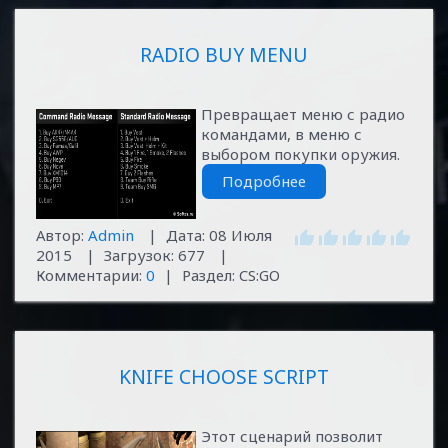
RADIO BUY MENU
Превращает меню с радио
командами, в меню с
выбором покупки оружия.
Подробнее
Автор:
Admin
|
Дата:
08 Июля
2015
|
Загрузок:
677
|
Комментарии:
0
|
Раздел:
CS:GO
KNIFE CHOOSE SCRIPT
Этот сценарий позволит