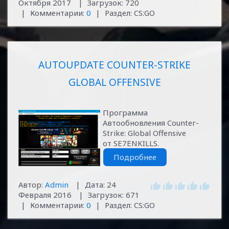
Октября 2017
|
Загрузок:
720
|
Комментарии:
0
|
Раздел:
CS:GO
AUTOUPDATE COUNTER-STRIKE
GLOBAL OFFENSIVE
Программа
Автообновления Counter-
Strike: Global Offensive
от SE7ENKILLS.
Подробнее
Автор:
Admin
|
Дата:
24
Февраля 2016
|
Загрузок:
671
|
Комментарии:
0
|
Раздел:
CS:GO