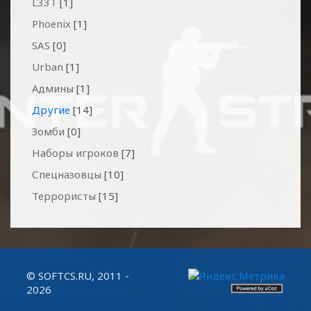
L33T
[1]
Phoenix
[1]
SAS
[0]
Urban
[1]
Админы
[1]
Другие
[14]
Зомби
[0]
Наборы игроков
[7]
Спецназовцы
[10]
Террористы
[15]
© SOFTCS.RU, 2011 -
2026