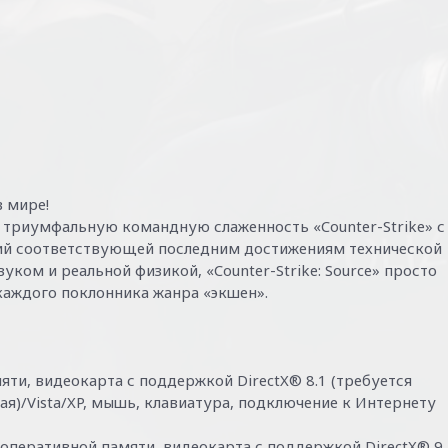
 мире!
ебе триумфальную командную слаженность «Counter-Strike» с
ий соответствующей последним достижениям технической
ком и реальной физикой, «Counter-Strike: Source» просто
каждого поклонника жанра «экшен».
яти, видеокарта с поддержкой DirectX® 8.1 (требуется
ая)/Vista/XP, мышь, клавиатура, подключение к Интернету
Б оперативной памяти, видеокарта с поддержкой DirectX® 9,