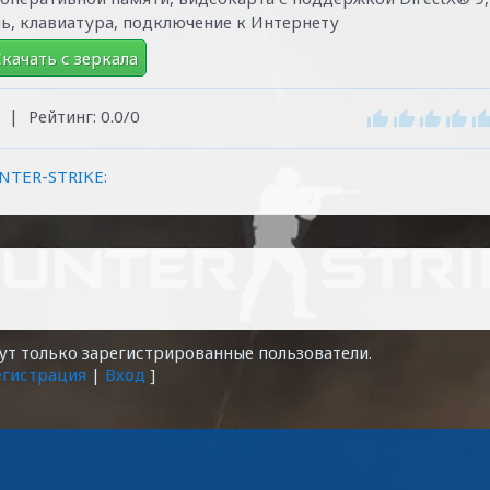
шь, клавиатура, подключение к Интернету
качать с зеркала
|
Рейтинг:
0.0
/
0
NTER-STRIKE:
т только зарегистрированные пользователи.
егистрация
|
Вход
]