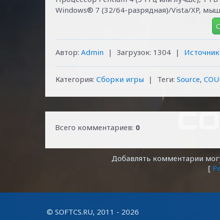
Windows® 7 (32/64-разрядная)/Vista/XP, мы
С
Автор
:
Admin
|
Загрузок:
1304
|
Источник
Категория:
Сборки игры
|
Теги:
Source
,
COU
Всего комментариев:
0
Добавлять комментарии могу
[
Р
© SOFTCS.RU, 2011 - 2026