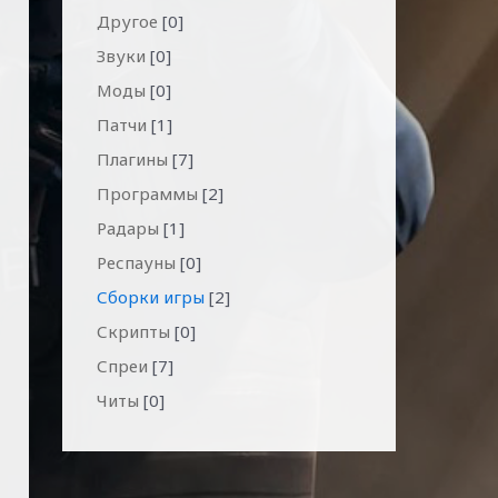
Другое
[0]
Звуки
[0]
Моды
[0]
Патчи
[1]
Плагины
[7]
Программы
[2]
Радары
[1]
Респауны
[0]
Сборки игры
[2]
Скрипты
[0]
Спреи
[7]
Читы
[0]