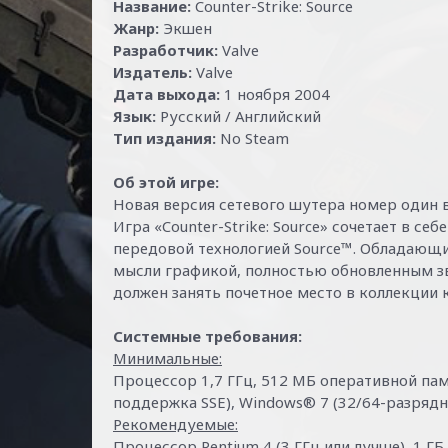
Название:
Counter-Strike: Source
Жанр:
Экшен
Разработчик:
Valve
Издатель:
Valve
Дата выхода:
1 ноября 2004
Язык:
Русский / Английский
Тип издания:
No Steam
Об этой игре:
Новая версия сетевого шутера номер один в
Игра «Counter-Strike: Source» сочетает в с
передовой технологией Source™. Обладающ
мысли графикой, полностью обновленным зву
должен занять почетное место в коллекции 
Системные требования:
Минимальные:
Процессор 1,7 ГГц, 512 МБ оперативной пам
поддержка SSE), Windows® 7 (32/64-разрядн
Рекомендуемые:
Процессор Pentium 4 (3 ГГц или лучше), 1 Г