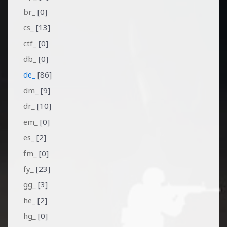
br_
[0]
cs_
[13]
ctf_
[0]
db_
[0]
de_
[86]
dm_
[9]
dr_
[10]
em_
[0]
es_
[2]
fm_
[0]
fy_
[23]
gg_
[3]
he_
[2]
hg_
[0]