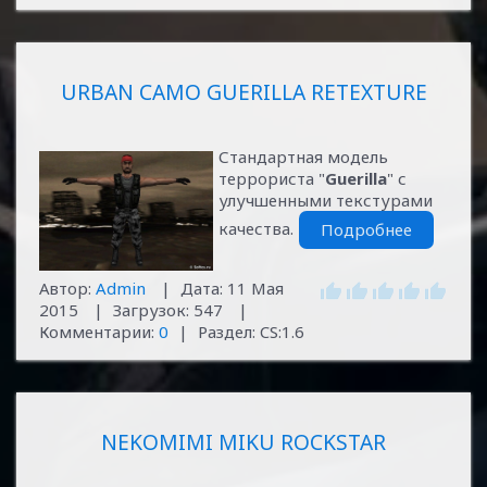
URBAN CAMO GUERILLA RETEXTURE
Стандартная модель
террориста "
Guerilla
" с
улучшенными текстурами
качества.
Подробнее
Автор:
Admin
|
Дата:
11 Мая
2015
|
Загрузок:
547
|
Комментарии:
0
|
Раздел:
CS:1.6
NEKOMIMI MIKU ROCKSTAR