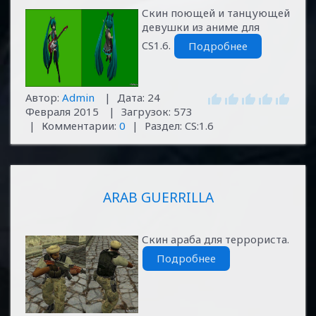
Скин поющей и танцующей
девушки из аниме для
CS1.6.
Подробнее
Автор:
Admin
|
Дата:
24
Февраля 2015
|
Загрузок:
573
|
Комментарии:
0
|
Раздел:
CS:1.6
ARAB GUERRILLA
Скин араба для террориста.
Подробнее