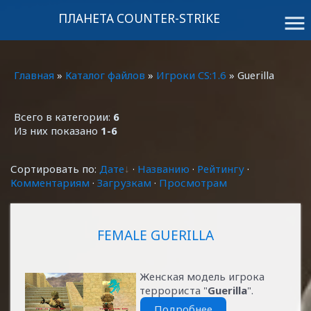
ПЛАНЕТА COUNTER-STRIKE
menu
Главная
»
Каталог файлов
»
Игроки CS:1.6
» Guerilla
Всего в категории:
6
Из них показано
1-6
Сортировать по:
Дате
·
Названию
·
Рейтингу
·
Комментариям
·
Загрузкам
·
Просмотрам
FEMALE GUERILLA
Женская модель игрока
террориста "
Guerilla
".
Подробнее