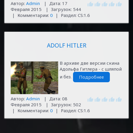
Автор:
Admin
|
Дата:
17
Февраля 2015
|
Загрузок:
544
|
Комментарии:
0
|
Раздел:
CS:1.6
ADOLF HITLER
В архиве две версии скина
Адольфа Гитлера - с шляпой
и без.
Подробнее
Автор:
Admin
|
Дата:
08
Февраля 2015
|
Загрузок:
502
|
Комментарии:
0
|
Раздел:
CS:1.6