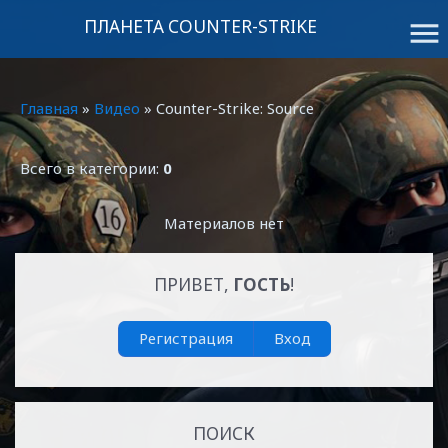
ПЛАНЕТА COUNTER-STRIKE
menu
Главная
»
Видео
» Counter-Strike: Source
Всего в категории:
0
Материалов нет
ПРИВЕТ,
ГОСТЬ
!
Регистрация
Вход
ПОИСК