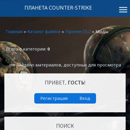
ПЛАНЕТА COUNTER-STRIKE
menu
Главная
»
Каталог файлов
»
Прочее CS:2
» Моды
Всего в категории:
0
Не найдено материалов, доступных для просмотра
ПРИВЕТ,
ГОСТЬ
!
Регистрация
Вход
ПОИСК