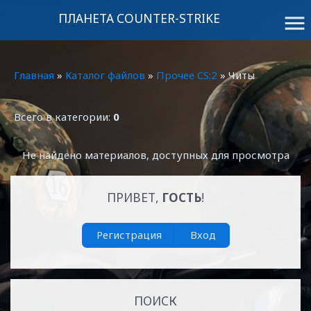
ПЛАНЕТА COUNTER-STRIKE
menu
Главная
»
Каталог файлов
»
Прочее CS:2
» Читы
Всего в категории:
0
Не найдено материалов, доступных для просмотра
ПРИВЕТ,
ГОСТЬ
!
Регистрация
Вход
ПОИСК